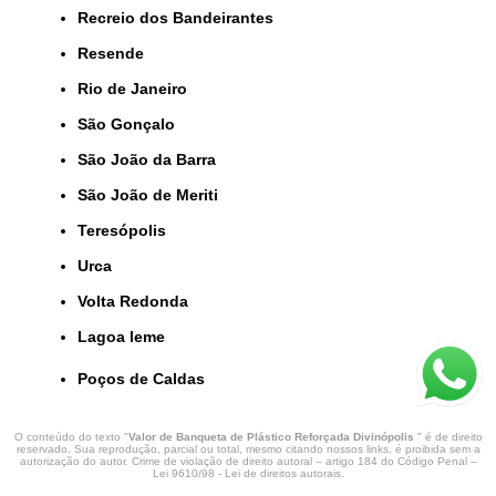
Recreio dos Bandeirantes
Resende
Rio de Janeiro
São Gonçalo
São João da Barra
São João de Meriti
Teresópolis
Urca
Volta Redonda
lagoa leme
Poços de Caldas
O conteúdo do texto "
Valor de Banqueta de Plástico Reforçada Divinópolis
" é de direito
reservado. Sua reprodução, parcial ou total, mesmo citando nossos links, é proibida sem a
autorização do autor. Crime de violação de direito autoral – artigo 184 do Código Penal –
Lei 9610/98 - Lei de direitos autorais
.