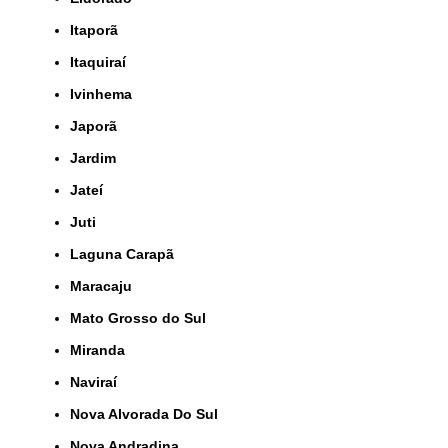
Itaporã
Itaquiraí
Ivinhema
Japorã
Jardim
Jateí
Juti
Laguna Carapã
Maracaju
Mato Grosso do Sul
Miranda
Naviraí
Nova Alvorada Do Sul
Nova Andradina