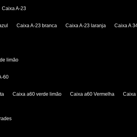
Caixa A-23
azul
Caixa A-23 branca
Caixa A-23 laranja
Caixa A 3
rde limão
 A-60
ta
Caixa a60 verde limão
Caixa a60 Vermelha
Caix
Grades