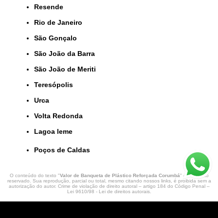
Resende
Rio de Janeiro
São Gonçalo
São João da Barra
São João de Meriti
Teresópolis
Urca
Volta Redonda
lagoa leme
Poços de Caldas
O conteúdo do texto "
Valor de Banqueta de Plástico Reforçada Corumbá
" é de direito
reservado. Sua reprodução, parcial ou total, mesmo citando nossos links, é proibida sem a
autorização do autor. Crime de violação de direito autoral – artigo 184 do Código Penal –
Lei 9610/98 - Lei de direitos autorais
.