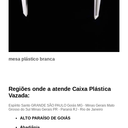
mesa plástico branca
Regiões onde a atende Caixa Plástica
Vazada:
Espírito Santo
GRANDE SÃO PAULO
Goiás
MG - Minas Gerais
Mato
Grosso do Sul
Minas Gerais
PR - Paraná
RJ - Rio de Janeiro
ALTO PARAÍSO DE GOIÁS
Abadiânia