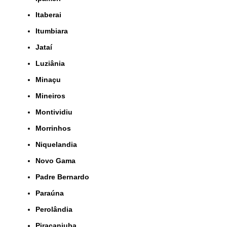
Itaberai
Itumbiara
Jataí
Luziânia
Minaçu
Mineiros
Montividiu
Morrinhos
Niquelandia
Novo Gama
Padre Bernardo
Paraúna
Perolândia
Piracanjuba