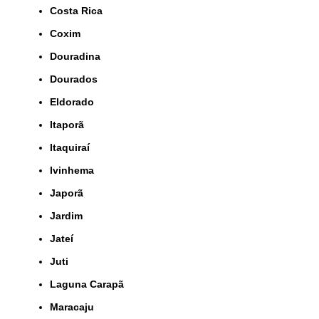
Costa Rica
Coxim
Douradina
Dourados
Eldorado
Itaporã
Itaquiraí
Ivinhema
Japorã
Jardim
Jateí
Juti
Laguna Carapã
Maracaju