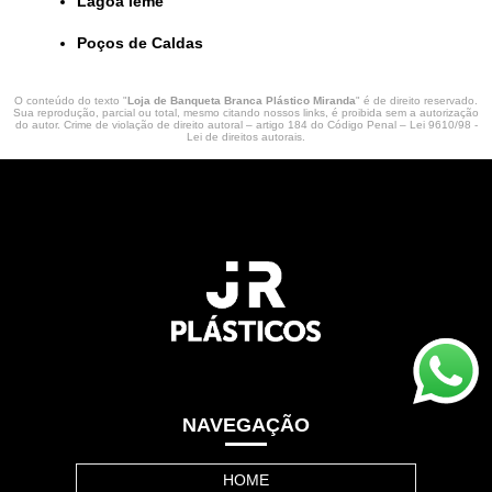
lagoa leme
Poços de Caldas
O conteúdo do texto "
Loja de Banqueta Branca Plástico Miranda
" é de direito reservado.
Sua reprodução, parcial ou total, mesmo citando nossos links, é proibida sem a autorização
do autor. Crime de violação de direito autoral – artigo 184 do Código Penal –
Lei 9610/98 -
Lei de direitos autorais
.
NAVEGAÇÃO
HOME