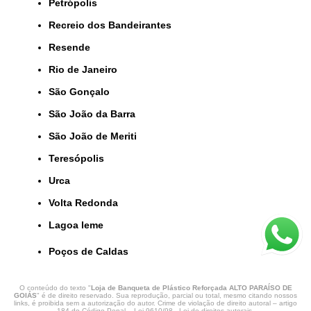
Petrópolis
Recreio dos Bandeirantes
Resende
Rio de Janeiro
São Gonçalo
São João da Barra
São João de Meriti
Teresópolis
Urca
Volta Redonda
lagoa leme
Poços de Caldas
O conteúdo do texto "
Loja de Banqueta de Plástico Reforçada ALTO PARAÍSO DE
GOIÁS
" é de direito reservado. Sua reprodução, parcial ou total, mesmo citando nossos
links, é proibida sem a autorização do autor. Crime de violação de direito autoral – artigo
184 do Código Penal –
Lei 9610/98 - Lei de direitos autorais
.