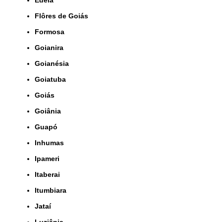
Flôres de Goiás
Formosa
Goianira
Goianésia
Goiatuba
Goiás
Goiânia
Guapó
Inhumas
Ipameri
Itaberai
Itumbiara
Jataí
Luziânia