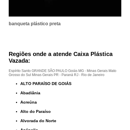
banqueta plástico preta
Regiões onde a atende Caixa Plástica
Vazada:
Espírito Santo
GRANDE SÃO PAULO
Goiás
MG - Minas Gerais
Mato
Grosso do Sul
Minas Gerais
PR - Paraná
RJ - Rio de Janeiro
ALTO PARAÍSO DE GOIÁS
Abadiânia
Acreúna
Alto do Paraíso
Alvorada do Norte
Anápolis