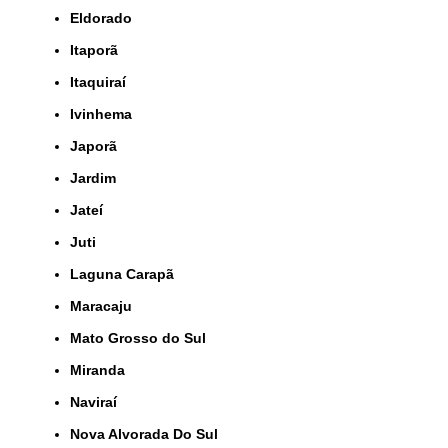
Eldorado
Itaporã
Itaquiraí
Ivinhema
Japorã
Jardim
Jateí
Juti
Laguna Carapã
Maracaju
Mato Grosso do Sul
Miranda
Naviraí
Nova Alvorada Do Sul