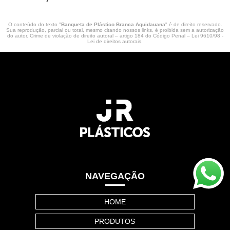
O conteúdo do texto "
Banqueta de Plástico Branca Aquidauana
" é de direito reservado.
Sua reprodução, parcial ou total, mesmo citando nossos links, é proibida sem a autorização
do autor. Crime de violação de direito autoral – artigo 184 do Código Penal –
Lei 9610/98 -
Lei de direitos autorais
.
NAVEGAÇÃO
HOME
PRODUTOS