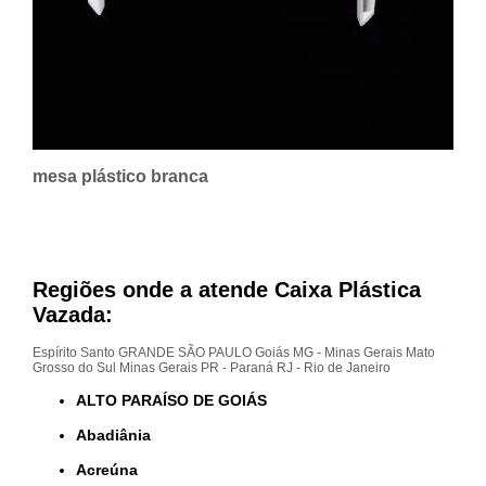
mesa plástico branca
Regiões onde a atende Caixa Plástica
Vazada:
Espírito Santo
GRANDE SÃO PAULO
Goiás
MG - Minas Gerais
Mato
Grosso do Sul
Minas Gerais
PR - Paraná
RJ - Rio de Janeiro
ALTO PARAÍSO DE GOIÁS
Abadiânia
Acreúna