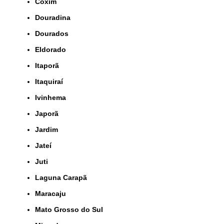
Coxim
Douradina
Dourados
Eldorado
Itaporã
Itaquiraí
Ivinhema
Japorã
Jardim
Jateí
Juti
Laguna Carapã
Maracaju
Mato Grosso do Sul