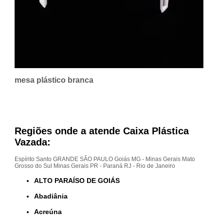
mesa plástico branca
Regiões onde a atende Caixa Plástica
Vazada:
Espírito Santo
GRANDE SÃO PAULO
Goiás
MG - Minas Gerais
Mato
Grosso do Sul
Minas Gerais
PR - Paraná
RJ - Rio de Janeiro
ALTO PARAÍSO DE GOIÁS
Abadiânia
Acreúna