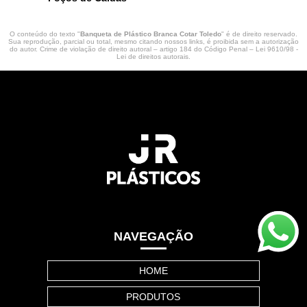
O conteúdo do texto "
Banqueta de Plástico Branca Cotar Toledo
" é de direito reservado.
Sua reprodução, parcial ou total, mesmo citando nossos links, é proibida sem a autorização
do autor. Crime de violação de direito autoral – artigo 184 do Código Penal –
Lei 9610/98 -
Lei de direitos autorais
.
NAVEGAÇÃO
HOME
PRODUTOS