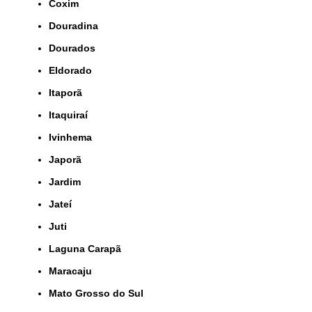
Coxim
Douradina
Dourados
Eldorado
Itaporã
Itaquiraí
Ivinhema
Japorã
Jardim
Jateí
Juti
Laguna Carapã
Maracaju
Mato Grosso do Sul