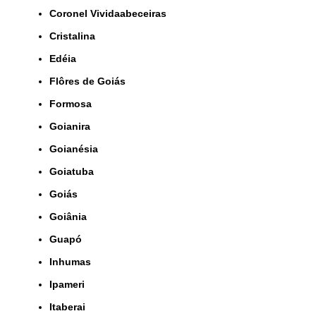
Coronel Vividaabeceiras
Cristalina
Edéia
Flôres de Goiás
Formosa
Goianira
Goianésia
Goiatuba
Goiás
Goiânia
Guapó
Inhumas
Ipameri
Itaberai