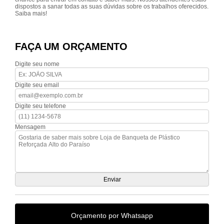
dispostos a sanar todas as suas dúvidas sobre os trabalhos oferecidos.
Saiba mais!
FAÇA UM ORÇAMENTO
Digite seu nome
Digite seu email
Digite seu telefone
Mensagem
Orçamento por Whatsapp