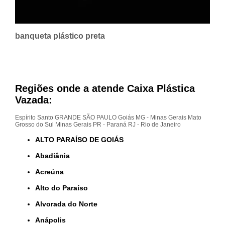
banqueta plástico preta
Regiões onde a atende Caixa Plástica
Vazada:
Espírito Santo
GRANDE SÃO PAULO
Goiás
MG - Minas Gerais
Mato
Grosso do Sul
Minas Gerais
PR - Paraná
RJ - Rio de Janeiro
ALTO PARAÍSO DE GOIÁS
Abadiânia
Acreúna
Alto do Paraíso
Alvorada do Norte
Anápolis