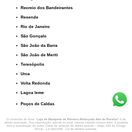
Recreio dos Bandeirantes
Resende
Rio de Janeiro
São Gonçalo
São João da Barra
São João de Meriti
Teresópolis
Urca
Volta Redonda
lagoa leme
Poços de Caldas
O conteúdo do texto "
Loja de Banqueta de Plástico Reforçada Alto do Paraíso
" é de
direito reservado. Sua reprodução, parcial ou total, mesmo citando nossos links, é proibida
sem a autorização do autor. Crime de violação de direito autoral – artigo 184 do Código
Penal –
Lei 9610/98 - Lei de direitos autorais
.