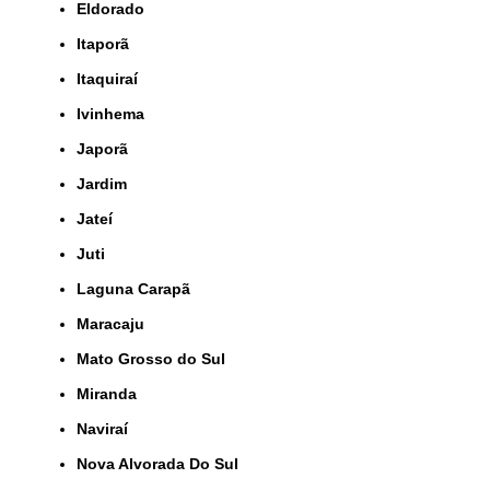
Eldorado
Itaporã
Itaquiraí
Ivinhema
Japorã
Jardim
Jateí
Juti
Laguna Carapã
Maracaju
Mato Grosso do Sul
Miranda
Naviraí
Nova Alvorada Do Sul