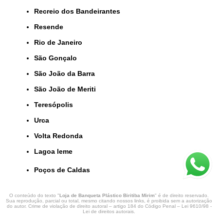
Recreio dos Bandeirantes
Resende
Rio de Janeiro
São Gonçalo
São João da Barra
São João de Meriti
Teresópolis
Urca
Volta Redonda
lagoa leme
Poços de Caldas
O conteúdo do texto "
Loja de Banqueta Plástico Biritiba Mirim
" é de direito reservado.
Sua reprodução, parcial ou total, mesmo citando nossos links, é proibida sem a autorização
do autor. Crime de violação de direito autoral – artigo 184 do Código Penal –
Lei 9610/98 -
Lei de direitos autorais
.