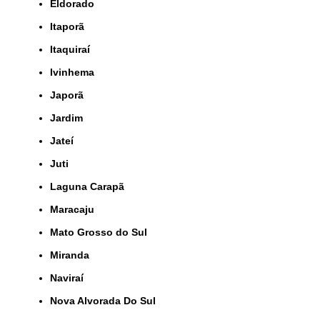
Eldorado
Itaporã
Itaquiraí
Ivinhema
Japorã
Jardim
Jateí
Juti
Laguna Carapã
Maracaju
Mato Grosso do Sul
Miranda
Naviraí
Nova Alvorada Do Sul