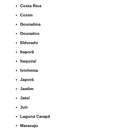
Costa Rica
Coxim
Douradina
Dourados
Eldorado
Itaporã
Itaquiraí
Ivinhema
Japorã
Jardim
Jateí
Juti
Laguna Carapã
Maracaju