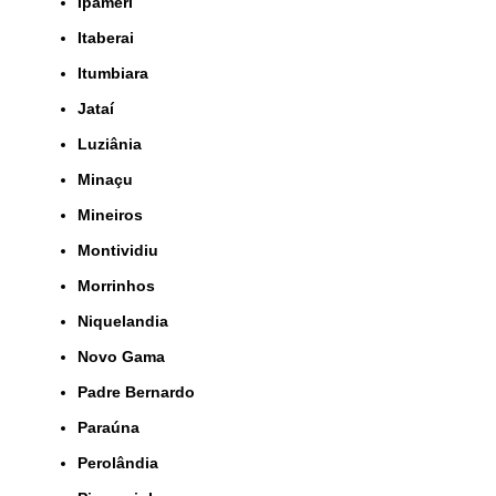
Ipameri
Itaberai
Itumbiara
Jataí
Luziânia
Minaçu
Mineiros
Montividiu
Morrinhos
Niquelandia
Novo Gama
Padre Bernardo
Paraúna
Perolândia