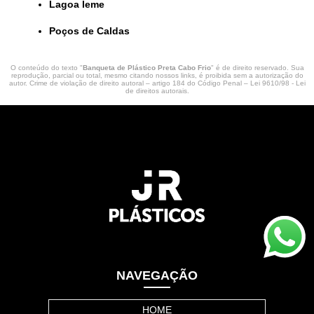
lagoa leme
Poços de Caldas
O conteúdo do texto "
Banqueta de Plástico Preta Cabo Frio
" é de direito reservado. Sua
reprodução, parcial ou total, mesmo citando nossos links, é proibida sem a autorização do
autor. Crime de violação de direito autoral – artigo 184 do Código Penal –
Lei 9610/98 - Lei
de direitos autorais
.
NAVEGAÇÃO
HOME