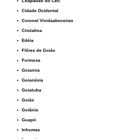
Chapadão do Céu
Cidade Ocidental
Coronel Vividaabeceiras
Cristalina
Edéia
Flôres de Goiás
Formosa
Goianira
Goianésia
Goiatuba
Goiás
Goiânia
Guapó
Inhumas