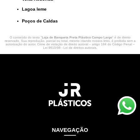
lagoa leme
Poços de Caldas
O conteúdo do texto "
Loja de Banqueta Preta Plástico Campo Largo
" é de direito
reservado. Sua reprodução, parcial ou total, mesmo citando nossos links, é proibida sem a
autorização do autor. Crime de violação de direito autoral – artigo 184 do Código Penal –
Lei 9610/98 - Lei de direitos autorais
.
NAVEGAÇÃO