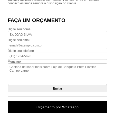
conosco,estamos sempre a disposição do cliente.
FAÇA UM ORÇAMENTO
Digite seu nome
Digite seu email
Digite seu telefone
Mensagem
Orçamento por Whatsapp