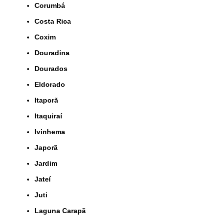
Corumbá
Costa Rica
Coxim
Douradina
Dourados
Eldorado
Itaporã
Itaquiraí
Ivinhema
Japorã
Jardim
Jateí
Juti
Laguna Carapã