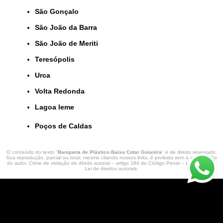
São Gonçalo
São João da Barra
São João de Meriti
Teresópolis
Urca
Volta Redonda
lagoa leme
Poços de Caldas
O conteúdo do texto "
Banqueta de Plástico Baixa Cotar Goianira
" é de direito reservado.
Sua reprodução, parcial ou total, mesmo citando nossos links, é proibida sem a autorização
do autor. Crime de violação de direito autoral – artigo 184 do Código Penal –
Lei 9610/98 -
Lei de direitos autorais
.