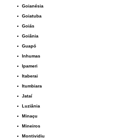
Goianésia
Goiatuba
Goiás
Goiânia
Guapó
Inhumas
Ipameri
Itaberai
Itumbiara
Jataí
Luziânia
Minaçu
Mineiros
Montividiu