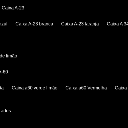
Caixa A-23
azul
Caixa A-23 branca
Caixa A-23 laranja
Caixa A 3
rde limão
 A-60
ta
Caixa a60 verde limão
Caixa a60 Vermelha
Caix
Grades