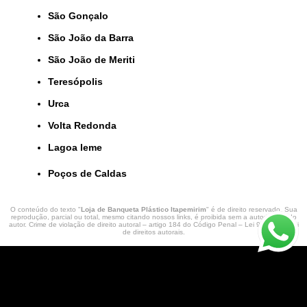
São Gonçalo
São João da Barra
São João de Meriti
Teresópolis
Urca
Volta Redonda
lagoa leme
Poços de Caldas
O conteúdo do texto "
Loja de Banqueta Plástico Itapemirim
" é de direito reservado. Sua
reprodução, parcial ou total, mesmo citando nossos links, é proibida sem a autorização do
autor. Crime de violação de direito autoral – artigo 184 do Código Penal –
Lei 9610/98 - Lei
de direitos autorais
.