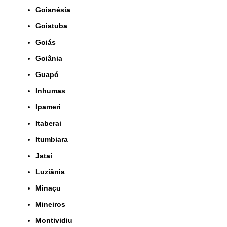
Goianésia
Goiatuba
Goiás
Goiânia
Guapó
Inhumas
Ipameri
Itaberai
Itumbiara
Jataí
Luziânia
Minaçu
Mineiros
Montividiu