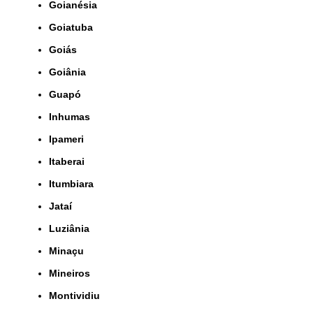
Goianésia
Goiatuba
Goiás
Goiânia
Guapó
Inhumas
Ipameri
Itaberai
Itumbiara
Jataí
Luziânia
Minaçu
Mineiros
Montividiu