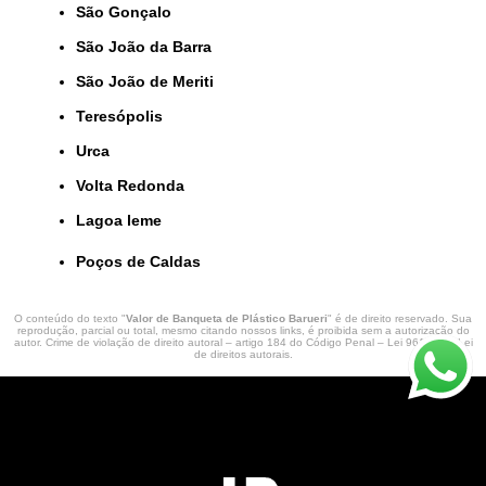
São Gonçalo
São João da Barra
São João de Meriti
Teresópolis
Urca
Volta Redonda
lagoa leme
Poços de Caldas
O conteúdo do texto "
Valor de Banqueta de Plástico Barueri
" é de direito reservado. Sua
reprodução, parcial ou total, mesmo citando nossos links, é proibida sem a autorização do
autor. Crime de violação de direito autoral – artigo 184 do Código Penal –
Lei 9610/98 - Lei
de direitos autorais
.