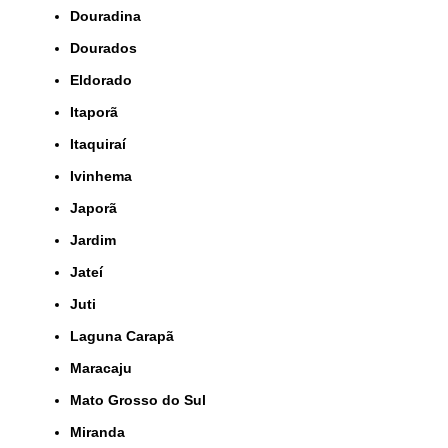
Douradina
Dourados
Eldorado
Itaporã
Itaquiraí
Ivinhema
Japorã
Jardim
Jateí
Juti
Laguna Carapã
Maracaju
Mato Grosso do Sul
Miranda