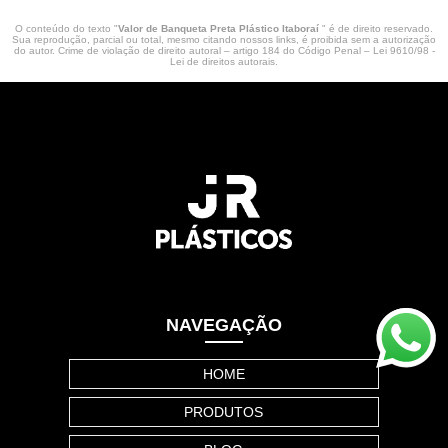
O conteúdo do texto "
Valor de Banqueta Preta Plástico Itaboraí
" é de direito reservado.
Sua reprodução, parcial ou total, mesmo citando nossos links, é proibida sem a autorização
do autor. Crime de violação de direito autoral – artigo 184 do Código Penal –
Lei 9610/98 -
Lei de direitos autorais
.
NAVEGAÇÃO
HOME
PRODUTOS