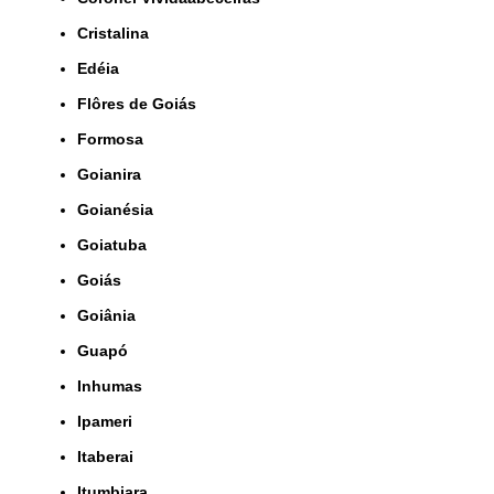
Cristalina
Edéia
Flôres de Goiás
Formosa
Goianira
Goianésia
Goiatuba
Goiás
Goiânia
Guapó
Inhumas
Ipameri
Itaberai
Itumbiara