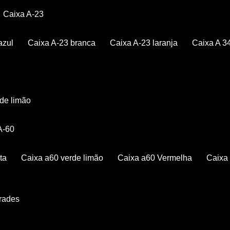
Caixa A-23
azul
Caixa A-23 branca
Caixa A-23 laranja
Caixa A 3
rde limão
 A-60
ta
Caixa a60 verde limão
Caixa a60 Vermelha
Caix
Grades