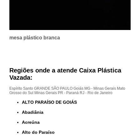
mesa plástico branca
Regiões onde a atende Caixa Plástica
Vazada:
Espírito Santo
GRANDE SÃO PAULO
Goiás
MG - Minas Gerais
Mato
Grosso do Sul
Minas Gerais
PR - Paraná
RJ - Rio de Janeiro
ALTO PARAÍSO DE GOIÁS
Abadiânia
Acreúna
Alto do Paraíso