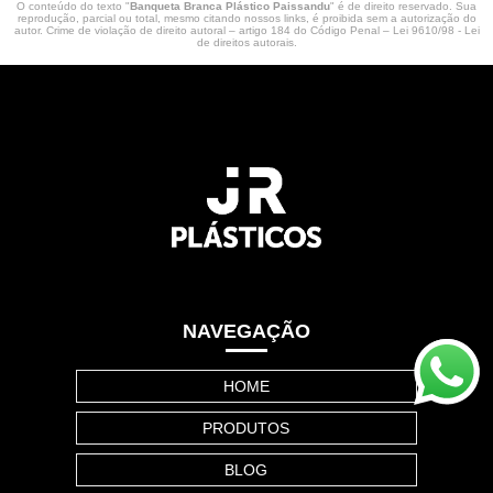
O conteúdo do texto "
Banqueta Branca Plástico Paissandu
" é de direito reservado. Sua
reprodução, parcial ou total, mesmo citando nossos links, é proibida sem a autorização do
autor. Crime de violação de direito autoral – artigo 184 do Código Penal –
Lei 9610/98 - Lei
de direitos autorais
.
NAVEGAÇÃO
HOME
PRODUTOS
BLOG