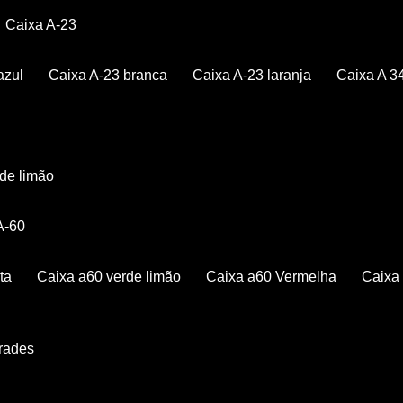
Caixa A-23
azul
Caixa A-23 branca
Caixa A-23 laranja
Caixa A 3
rde limão
 A-60
ta
Caixa a60 verde limão
Caixa a60 Vermelha
Caix
Grades