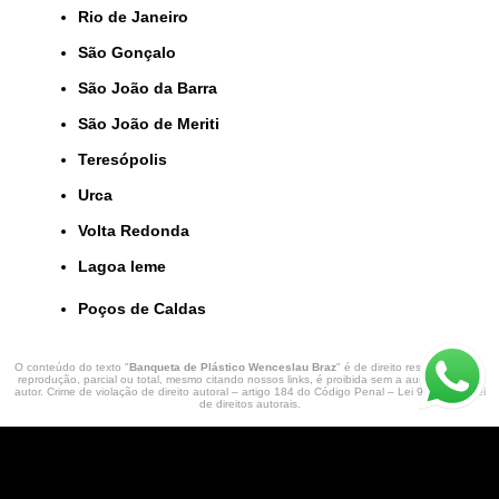
Rio de Janeiro
São Gonçalo
São João da Barra
São João de Meriti
Teresópolis
Urca
Volta Redonda
lagoa leme
Poços de Caldas
O conteúdo do texto "
Banqueta de Plástico Wenceslau Braz
" é de direito reservado. Sua
reprodução, parcial ou total, mesmo citando nossos links, é proibida sem a autorização do
autor. Crime de violação de direito autoral – artigo 184 do Código Penal –
Lei 9610/98 - Lei
de direitos autorais
.