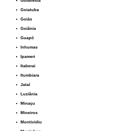
Goianésia
Goiatuba
Goiás
Goiânia
Guapó
Inhumas
Ipameri
Itaberai
Itumbiara
Jataí
Luziânia
Minaçu
Mineiros
Montividiu