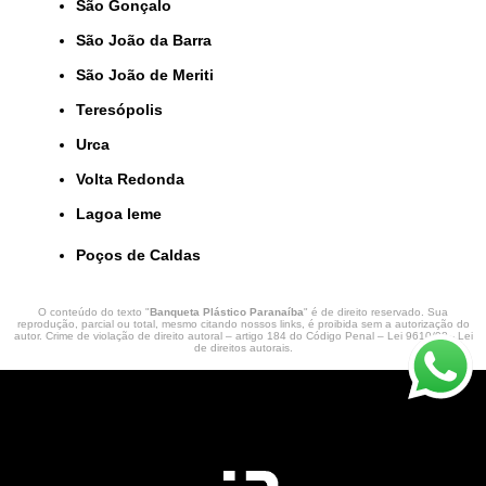
São Gonçalo
São João da Barra
São João de Meriti
Teresópolis
Urca
Volta Redonda
lagoa leme
Poços de Caldas
O conteúdo do texto "
Banqueta Plástico Paranaíba
" é de direito reservado. Sua
reprodução, parcial ou total, mesmo citando nossos links, é proibida sem a autorização do
autor. Crime de violação de direito autoral – artigo 184 do Código Penal –
Lei 9610/98 - Lei
de direitos autorais
.