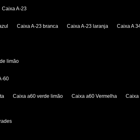
Caixa A-23
azul
Caixa A-23 branca
Caixa A-23 laranja
Caixa A 3
rde limão
 A-60
ta
Caixa a60 verde limão
Caixa a60 Vermelha
Caix
Grades