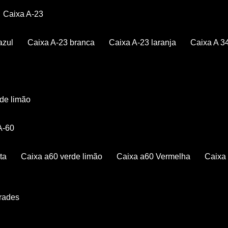
Caixa A-23
azul
Caixa A-23 branca
Caixa A-23 laranja
Caixa A 3
rde limão
 A-60
ta
Caixa a60 verde limão
Caixa a60 Vermelha
Caix
Grades