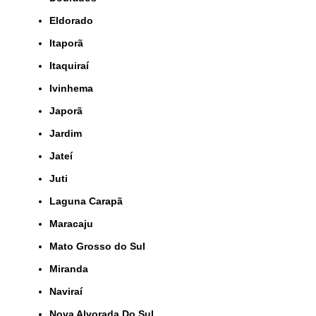
Eldorado
Itaporã
Itaquiraí
Ivinhema
Japorã
Jardim
Jateí
Juti
Laguna Carapã
Maracaju
Mato Grosso do Sul
Miranda
Naviraí
Nova Alvorada Do Sul