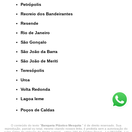
Petrópolis
Recreio dos Bandeirantes
Resende
Rio de Janeiro
São Gonçalo
São João da Barra
São João de Meriti
Teresópolis
Urca
Volta Redonda
lagoa leme
Poços de Caldas
O conteúdo do texto "
Banqueta Plástico Mesquita
" é de direito reservado. Sua
reprodução, parcial ou total, mesmo citando nossos links, é proibida sem a autorização do
autor. Crime de violação de direito autoral – artigo 184 do Código Penal –
Lei 9610/98 - Lei