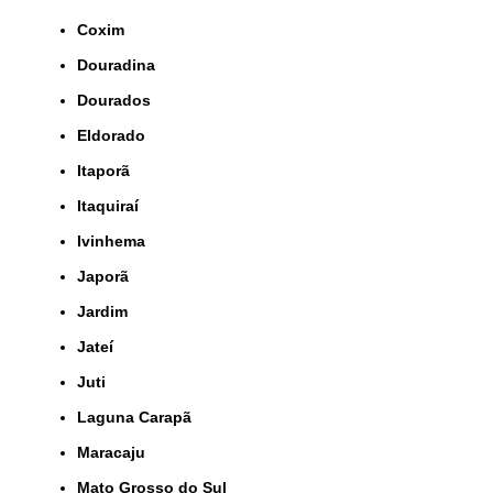
Coxim
Douradina
Dourados
Eldorado
Itaporã
Itaquiraí
Ivinhema
Japorã
Jardim
Jateí
Juti
Laguna Carapã
Maracaju
Mato Grosso do Sul