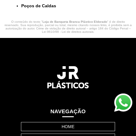
Poços de Caldas
O conteúdo do texto "
Loja de Banqueta Branca Plástico Eldorado
" é de direito
reservado. Sua reprodução, parcial ou total, mesmo citando nossos links, é proibida sem a
autorização do autor. Crime de violação de direito autoral – artigo 184 do Código Penal –
Lei 9610/98 - Lei de direitos autorais
.
NAVEGAÇÃO
HOME