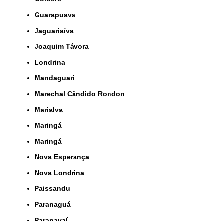
Guarapuava
Jaguariaíva
Joaquim Távora
Londrina
Mandaguari
Marechal Cândido Rondon
Marialva
Maringá
Maringá
Nova Esperança
Nova Londrina
Paissandu
Paranaguá
Paranavaí