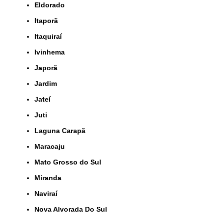
Eldorado
Itaporã
Itaquiraí
Ivinhema
Japorã
Jardim
Jateí
Juti
Laguna Carapã
Maracaju
Mato Grosso do Sul
Miranda
Naviraí
Nova Alvorada Do Sul