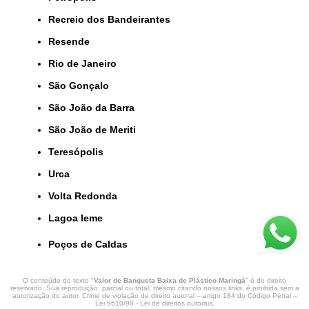
Recreio dos Bandeirantes
Resende
Rio de Janeiro
São Gonçalo
São João da Barra
São João de Meriti
Teresópolis
Urca
Volta Redonda
lagoa leme
Poços de Caldas
O conteúdo do texto "
Valor de Banqueta Baixa de Plástico Maringá
" é de direito
reservado. Sua reprodução, parcial ou total, mesmo citando nossos links, é proibida sem a
autorização do autor. Crime de violação de direito autoral – artigo 184 do Código Penal –
Lei 9610/98 - Lei de direitos autorais
.