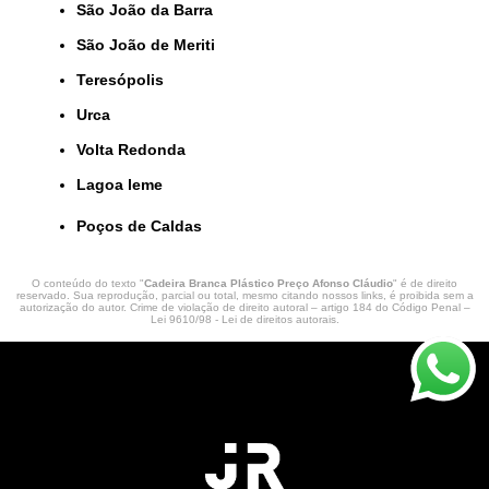
São João da Barra
São João de Meriti
Teresópolis
Urca
Volta Redonda
lagoa leme
Poços de Caldas
O conteúdo do texto "
Cadeira Branca Plástico Preço Afonso Cláudio
" é de direito
reservado. Sua reprodução, parcial ou total, mesmo citando nossos links, é proibida sem a
autorização do autor. Crime de violação de direito autoral – artigo 184 do Código Penal –
Lei 9610/98 - Lei de direitos autorais
.