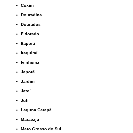
Coxim
Douradina
Dourados
Eldorado
Itaporã
Itaquiraí
Ivinhema
Japorã
Jardim
Jateí
Juti
Laguna Carapã
Maracaju
Mato Grosso do Sul