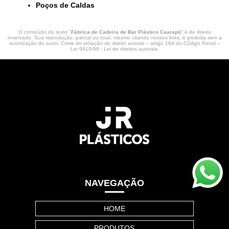
Poços de Caldas
O conteúdo do texto "
Fábrica de Cadeira de Bar Plástico Caarapó
" é de direito
reservado. Sua reprodução, parcial ou total, mesmo citando nossos links, é proibida sem a
autorização do autor. Crime de violação de direito autoral – artigo 184 do Código Penal –
Lei 9610/98 - Lei de direitos autorais
.
NAVEGAÇÃO
HOME
PRODUTOS