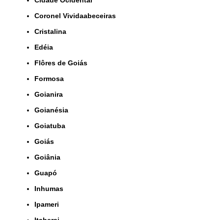
Coronel Vividaabeceiras
Cristalina
Edéia
Flôres de Goiás
Formosa
Goianira
Goianésia
Goiatuba
Goiás
Goiânia
Guapó
Inhumas
Ipameri
Itaberai