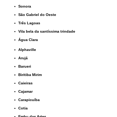
Sonora
São Gabriel do Oeste
Três Lagoas
Vila bela da santíssima trindade
Água Clara
Alphaville
Arujá
Barueri
Biritiba Mirim
Caieiras
Cajamar
Carapicuíba
Cotia
Embu das Artes