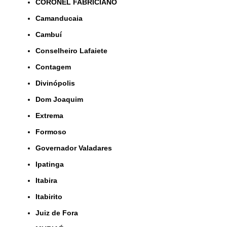
CORONEL FABRICIANO
Camanducaia
Cambuí
Conselheiro Lafaiete
Contagem
Divinópolis
Dom Joaquim
Extrema
Formoso
Governador Valadares
Ipatinga
Itabira
Itabirito
Juiz de Fora