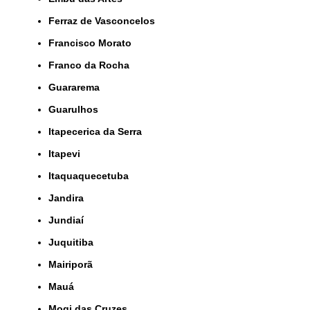
Ferraz de Vasconcelos
Francisco Morato
Franco da Rocha
Guararema
Guarulhos
Itapecerica da Serra
Itapevi
Itaquaquecetuba
Jandira
Jundiaí
Juquitiba
Mairiporã
Mauá
Mogi das Cruzes