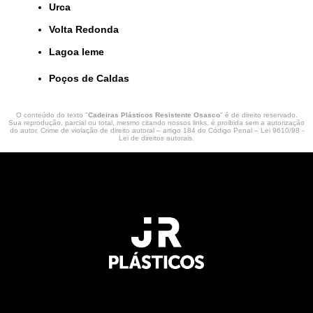
Urca
Volta Redonda
lagoa leme
Poços de Caldas
O conteúdo do texto "
Cadeiras Plásticos Resistente Osasco
" é de direito reservado.
Sua reprodução, parcial ou total, mesmo citando nossos links, é proibida sem a autorização
do autor. Crime de violação de direito autoral – artigo 184 do Código Penal –
Lei 9610/98 -
Lei de direitos autorais
.