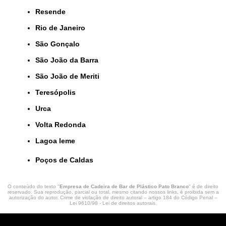
Resende
Rio de Janeiro
São Gonçalo
São João da Barra
São João de Meriti
Teresópolis
Urca
Volta Redonda
lagoa leme
Poços de Caldas
O conteúdo do texto "
Empresa de Cadeira de Bar de Plástico Pato Branco
" é de direito
reservado. Sua reprodução, parcial ou total, mesmo citando nossos links, é proibida sem a
autorização do autor. Crime de violação de direito autoral – artigo 184 do Código Penal –
Lei 9610/98 - Lei de direitos autorais
.