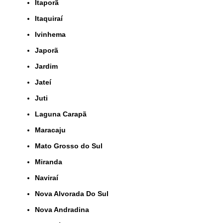
Itaporã
Itaquiraí
Ivinhema
Japorã
Jardim
Jateí
Juti
Laguna Carapã
Maracaju
Mato Grosso do Sul
Miranda
Naviraí
Nova Alvorada Do Sul
Nova Andradina