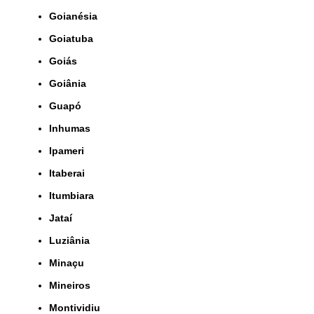
Goianésia
Goiatuba
Goiás
Goiânia
Guapó
Inhumas
Ipameri
Itaberai
Itumbiara
Jataí
Luziânia
Minaçu
Mineiros
Montividiu