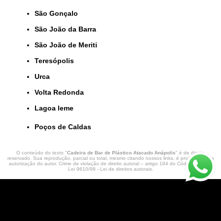
São Gonçalo
São João da Barra
São João de Meriti
Teresópolis
Urca
Volta Redonda
lagoa leme
Poços de Caldas
O conteúdo do texto "
Cadeira de Bar de Plástico Atacado Anápolis
" é de direito
reservado. Sua reprodução, parcial ou total, mesmo citando nossos links, é proibida sem a
autorização do autor. Crime de violação de direito autoral – artigo 184 do Código Penal –
Lei 9610/98 - Lei de direitos autorais
.