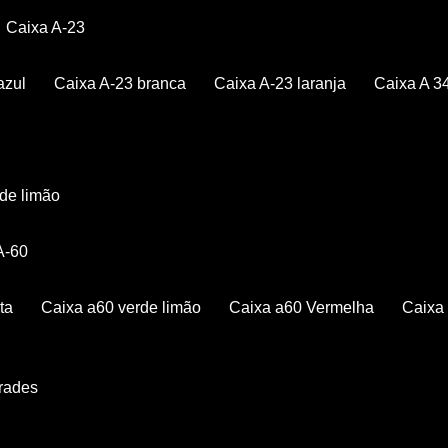
Caixa A-23
azul
Caixa A-23 branca
Caixa A-23 laranja
Caixa A 3
rde limão
 A-60
ta
Caixa a60 verde limão
Caixa a60 Vermelha
Caix
Grades