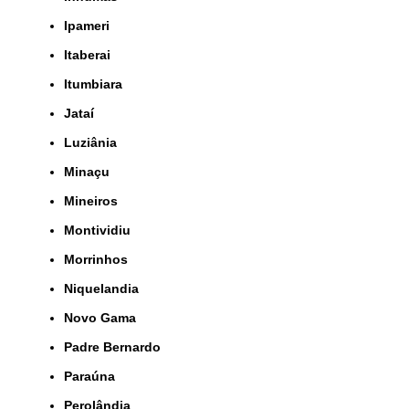
Ipameri
Itaberai
Itumbiara
Jataí
Luziânia
Minaçu
Mineiros
Montividiu
Morrinhos
Niquelandia
Novo Gama
Padre Bernardo
Paraúna
Perolândia