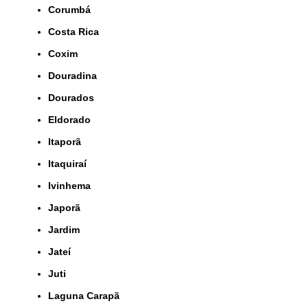
Corumbá
Costa Rica
Coxim
Douradina
Dourados
Eldorado
Itaporã
Itaquiraí
Ivinhema
Japorã
Jardim
Jateí
Juti
Laguna Carapã