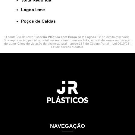
lagoa leme
Poços de Caldas
O conteúdo do texto "
Cadeira Plástico com Braço Sete Lagoas
" é de direito reservado.
Sua reprodução, parcial ou total, mesmo citando nossos links, é proibida sem a autorização
do autor. Crime de violação de direito autoral – artigo 184 do Código Penal –
Lei 9610/98 -
Lei de direitos autorais
.
NAVEGAÇÃO