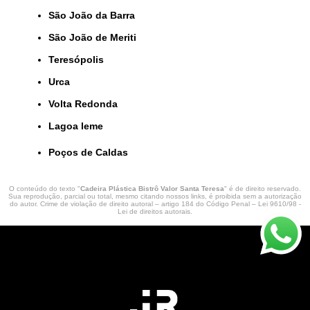
São João da Barra
São João de Meriti
Teresópolis
Urca
Volta Redonda
lagoa leme
Poços de Caldas
O conteúdo do texto "
Cadeira Plástica Bistrô Valor Santa Teresa
" é de direito reservado.
Sua reprodução, parcial ou total, mesmo citando nossos links, é proibida sem a autorização
do autor. Crime de violação de direito autoral – artigo 184 do Código Penal –
Lei 9610/98 -
Lei de direitos autorais
.