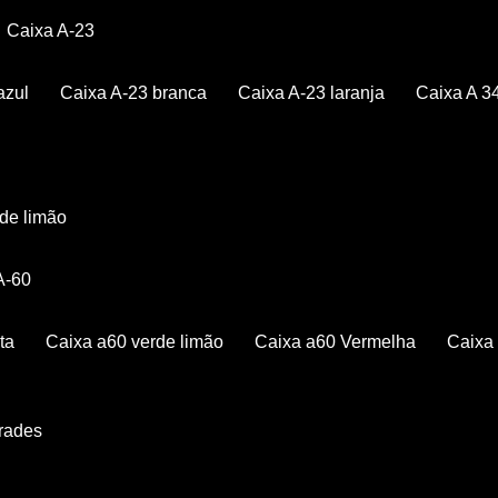
Caixa A-23
azul
Caixa A-23 branca
Caixa A-23 laranja
Caixa A 3
rde limão
 A-60
ta
Caixa a60 verde limão
Caixa a60 Vermelha
Caix
Grades