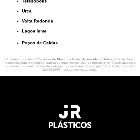
Teresópolis
Urca
Volta Redonda
lagoa leme
Poços de Caldas
O conteúdo do texto "
Cadeiras de Plásticos Bistrô Aparecida do Taboado
" é de direito
reservado. Sua reprodução, parcial ou total, mesmo citando nossos links, é proibida sem a
autorização do autor. Crime de violação de direito autoral – artigo 184 do Código Penal –
Lei 9610/98 - Lei de direitos autorais
.