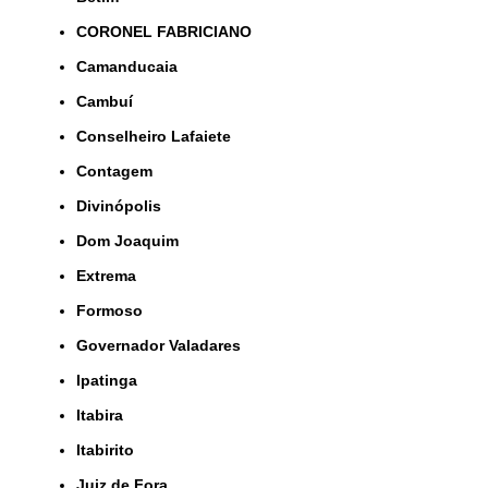
CORONEL FABRICIANO
Camanducaia
Cambuí
Conselheiro Lafaiete
Contagem
Divinópolis
Dom Joaquim
Extrema
Formoso
Governador Valadares
Ipatinga
Itabira
Itabirito
Juiz de Fora