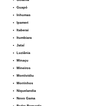
Guapó
Inhumas
Ipameri
Itaberai
Itumbiara
Jataí
Luziânia
Minaçu
Mineiros
Montividiu
Morrinhos
Niquelandia
Novo Gama
Padre Bernardo