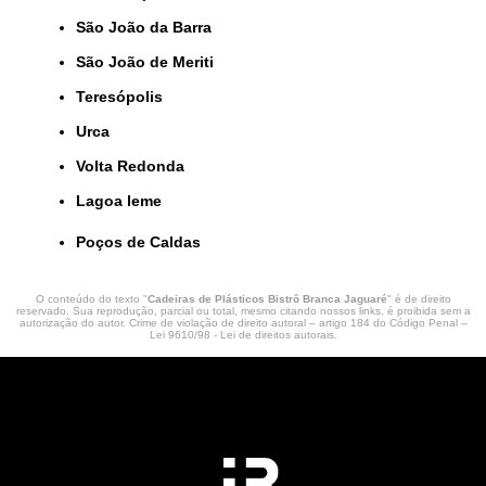
São João da Barra
São João de Meriti
Teresópolis
Urca
Volta Redonda
lagoa leme
Poços de Caldas
O conteúdo do texto "
Cadeiras de Plásticos Bistrô Branca Jaguaré
" é de direito
reservado. Sua reprodução, parcial ou total, mesmo citando nossos links, é proibida sem a
autorização do autor. Crime de violação de direito autoral – artigo 184 do Código Penal –
Lei 9610/98 - Lei de direitos autorais
.