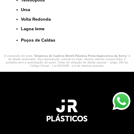
Urca
Volta Redonda
lagoa leme
Poços de Caldas
O conteúdo do texto "
Empresa de Cadeira Bistrô Plástica Preta Itapecerica da Serra
" é
de direito reservado. Sua reprodução, parcial ou total, mesmo citando nossos links, é
proibida sem a autorização do autor. Crime de violação de direito autoral – artigo 184 do
Código Penal –
Lei 9610/98 - Lei de direitos autorais
.