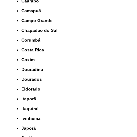
Caarapó
Camapuã
Campo Grande
Chapadão do Sul
Corumbá
Costa Rica
Coxim
Douradina
Dourados
Eldorado
Itaporã
Itaquiraí
Ivinhema
Japorã