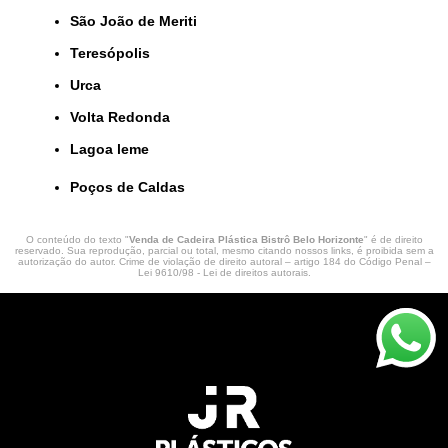
São João de Meriti
Teresópolis
Urca
Volta Redonda
lagoa leme
Poços de Caldas
O conteúdo do texto "
Venda de Cadeira Plástica Bistrô Belo Horizonte
" é de direito
reservado. Sua reprodução, parcial ou total, mesmo citando nossos links, é proibida sem a
autorização do autor. Crime de violação de direito autoral – artigo 184 do Código Penal –
Lei 9610/98 - Lei de direitos autorais
.