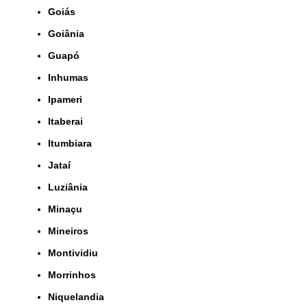
Goiás
Goiânia
Guapó
Inhumas
Ipameri
Itaberai
Itumbiara
Jataí
Luziânia
Minaçu
Mineiros
Montividiu
Morrinhos
Niquelandia