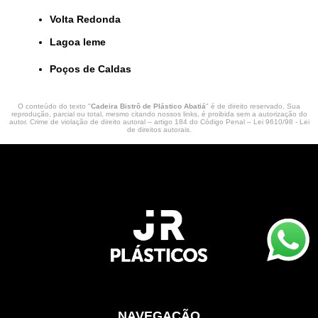
Volta Redonda
lagoa leme
Poços de Caldas
O conteúdo do texto "
Cadeira Bistrô de Plástico Abatiá
" é de direito reservado. Sua
reprodução, parcial ou total, mesmo citando nossos links, é proibida sem a autorização do
autor. Crime de violação de direito autoral – artigo 184 do Código Penal –
Lei 9610/98 - Lei
de direitos autorais
.
NAVEGAÇÃO