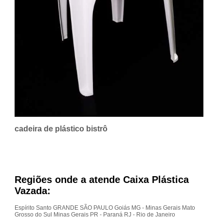
cadeira de plástico bistrô
Regiões onde a atende Caixa Plástica
Vazada:
Espírito Santo
GRANDE SÃO PAULO
Goiás
MG - Minas Gerais
Mato
Grosso do Sul
Minas Gerais
PR - Paraná
RJ - Rio de Janeiro