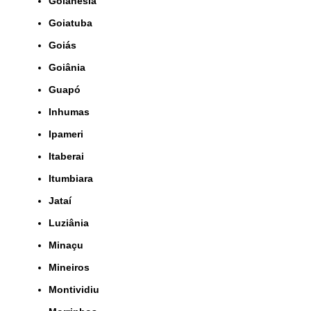
Goianésia
Goiatuba
Goiás
Goiânia
Guapó
Inhumas
Ipameri
Itaberai
Itumbiara
Jataí
Luziânia
Minaçu
Mineiros
Montividiu