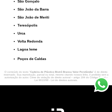
São Gonçalo
São João da Barra
São João de Meriti
Teresópolis
Urca
Volta Redonda
lagoa leme
Poços de Caldas
O conteúdo do texto "
Cadeira de Plástico Bistrô Branca Valor Perolândia
" é de direito
reservado. Sua reprodução, parcial ou total, mesmo citando nossos links, é proibida sem a
autorização do autor. Crime de violação de direito autoral – artigo 184 do Código Penal –
Lei 9610/98 - Lei de direitos autorais
.