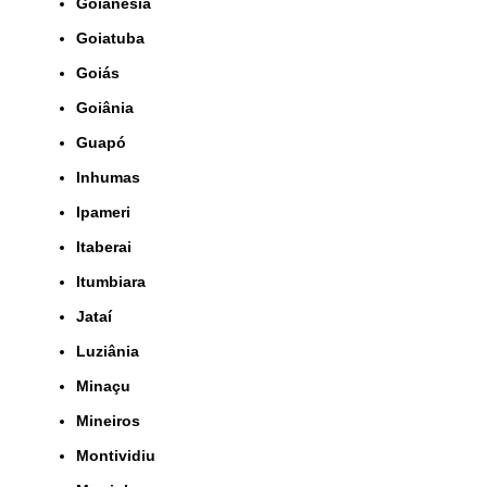
Goianésia
Goiatuba
Goiás
Goiânia
Guapó
Inhumas
Ipameri
Itaberai
Itumbiara
Jataí
Luziânia
Minaçu
Mineiros
Montividiu