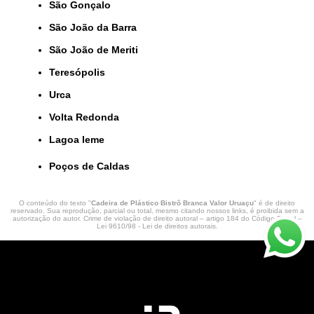
São Gonçalo
São João da Barra
São João de Meriti
Teresópolis
Urca
Volta Redonda
lagoa leme
Poços de Caldas
O conteúdo do texto "
Cadeira de Plástico Bistrô Branca Valor Uruaçu
" é de direito
reservado. Sua reprodução, parcial ou total, mesmo citando nossos links, é proibida sem a
autorização do autor. Crime de violação de direito autoral – artigo 184 do Código Penal –
Lei 9610/98 - Lei de direitos autorais
.