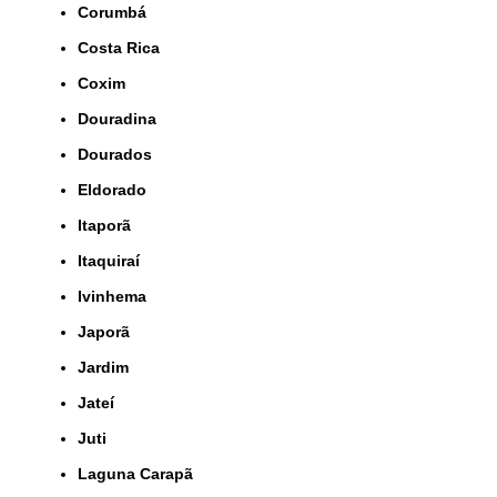
Corumbá
Costa Rica
Coxim
Douradina
Dourados
Eldorado
Itaporã
Itaquiraí
Ivinhema
Japorã
Jardim
Jateí
Juti
Laguna Carapã