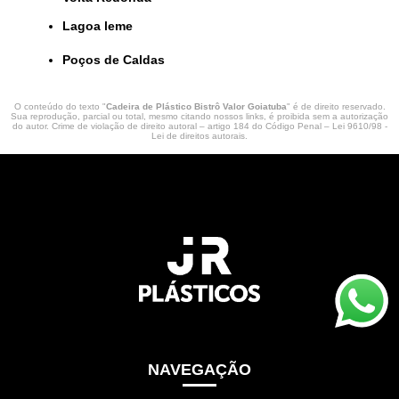
lagoa leme
Poços de Caldas
O conteúdo do texto "
Cadeira de Plástico Bistrô Valor Goiatuba
" é de direito reservado.
Sua reprodução, parcial ou total, mesmo citando nossos links, é proibida sem a autorização
do autor. Crime de violação de direito autoral – artigo 184 do Código Penal –
Lei 9610/98 -
Lei de direitos autorais
.
NAVEGAÇÃO