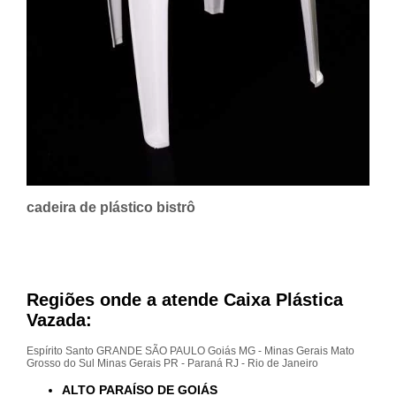
cadeira de plástico bistrô
Regiões onde a atende Caixa Plástica
Vazada:
Espírito Santo
GRANDE SÃO PAULO
Goiás
MG - Minas Gerais
Mato
Grosso do Sul
Minas Gerais
PR - Paraná
RJ - Rio de Janeiro
ALTO PARAÍSO DE GOIÁS