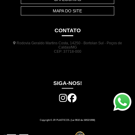
MAPA DO SITE
CONTATO
Rodovia Geraldo Martins Costa, 14250 - Bortolan Sul - Poços de
Caldas/MG
CEP: 37718-000
(35) 3722-1140
(35) 99948-5041
(31) 9133-3098
comercial@jrplasticos.com.br
SIGA-NOS!
Copyright © JR PLASTICOS. (Lei 9610 de 19/02/1998)