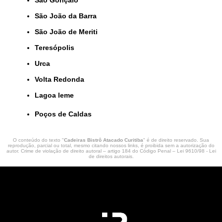
São Gonçalo
São João da Barra
São João de Meriti
Teresópolis
Urca
Volta Redonda
lagoa leme
Poços de Caldas
O conteúdo do texto "
Cadeiras Bistrô Atacado Curitiba
" é de direito reservado. Sua
reprodução, parcial ou total, mesmo citando nossos links, é proibida sem a autorização do
autor. Crime de violação de direito autoral – artigo 184 do Código Penal –
Lei 9610/98 - Lei
de direitos autorais
.