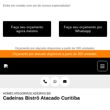
Entre em contato com um de nossos especialistas!
Faça seu orçamento
Faça seu orçamento por
agora mesmo
Whatsapp
Orçamento por atacado disponível a partir de 300 unidades.
Orçamento por atacado disponível a partir de 300 unidades.
HOME
CATEGORIAS
CADEIRAS BISTRÔ ATACADO CURITIBA
Cadeiras Bistrô Atacado Curitiba