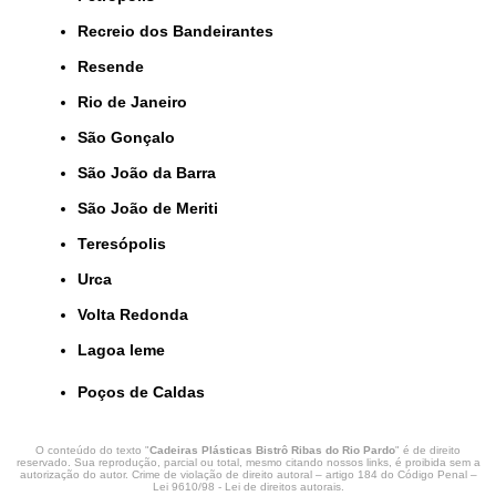
Recreio dos Bandeirantes
Resende
Rio de Janeiro
São Gonçalo
São João da Barra
São João de Meriti
Teresópolis
Urca
Volta Redonda
lagoa leme
Poços de Caldas
O conteúdo do texto "
Cadeiras Plásticas Bistrô Ribas do Rio Pardo
" é de direito
reservado. Sua reprodução, parcial ou total, mesmo citando nossos links, é proibida sem a
autorização do autor. Crime de violação de direito autoral – artigo 184 do Código Penal –
Lei 9610/98 - Lei de direitos autorais
.