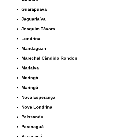
Guarapuava
Jaguariaíva
Joaquim Távora
Londrina
Mandaguari
Marechal Cândido Rondon
Marialva
Maringá
Maringá
Nova Esperança
Nova Londrina
Paissandu
Paranaguá
Paranavaí