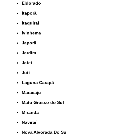
Eldorado
Itaporã
Itaquiraí
Ivinhema
Japorã
Jardim
Jateí
Juti
Laguna Carapã
Maracaju
Mato Grosso do Sul
Miranda
Naviraí
Nova Alvorada Do Sul