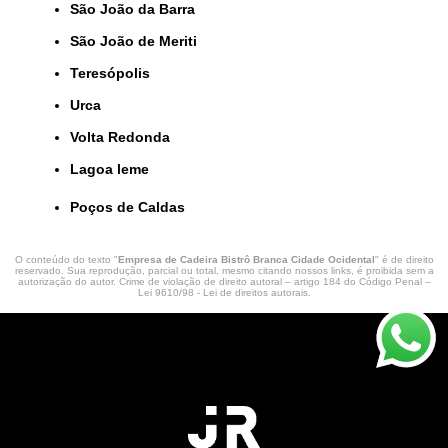
São João da Barra
São João de Meriti
Teresópolis
Urca
Volta Redonda
lagoa leme
Poços de Caldas
O conteúdo do texto "
Empresa de Cadeira Bistrô Branca Cidade Ocidental
" é de direito
reservado. Sua reprodução, parcial ou total, mesmo citando nossos links, é proibida sem a
autorização do autor. Crime de violação de direito autoral – artigo 184 do Código Penal –
Lei 9610/98 - Lei de direitos autorais
.