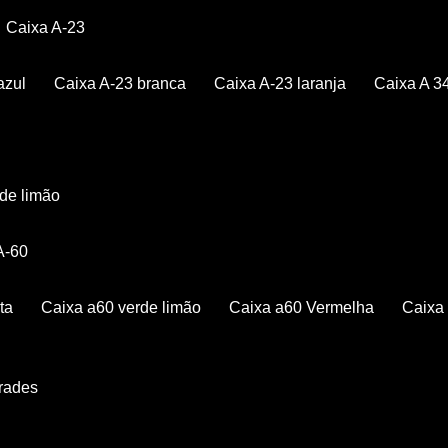
Caixa A-23
azul
Caixa A-23 branca
Caixa A-23 laranja
Caixa A 3
rde limão
 A-60
ta
Caixa a60 verde limão
Caixa a60 Vermelha
Caix
Grades