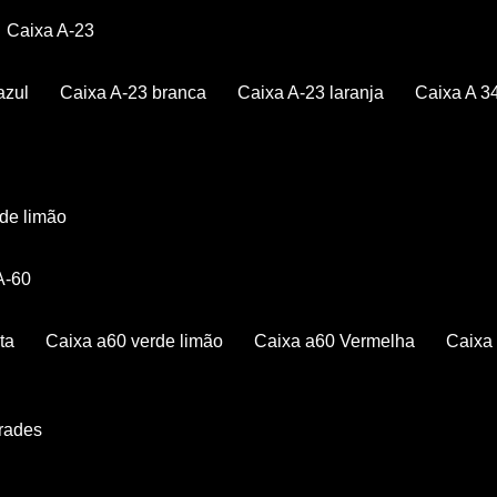
Caixa A-23
azul
Caixa A-23 branca
Caixa A-23 laranja
Caixa A 3
rde limão
 A-60
ta
Caixa a60 verde limão
Caixa a60 Vermelha
Caix
Grades