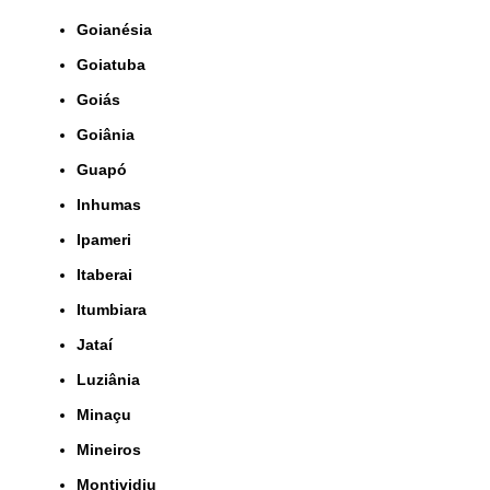
Goianésia
Goiatuba
Goiás
Goiânia
Guapó
Inhumas
Ipameri
Itaberai
Itumbiara
Jataí
Luziânia
Minaçu
Mineiros
Montividiu