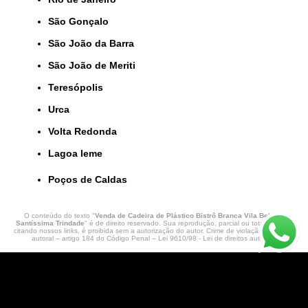
São Gonçalo
São João da Barra
São João de Meriti
Teresópolis
Urca
Volta Redonda
lagoa leme
Poços de Caldas
O conteúdo do texto "
Venda de Cadeira de Plástico Bistrô Branca Vila Bela da
Santíssima Trindade
" é de direito reservado. Sua reprodução, parcial ou total, mesmo
citando nossos links, é proibida sem a autorização do autor. Crime de violação de direito
autoral – artigo 184 do Código Penal –
Lei 9610/98 - Lei de direitos autorais
.