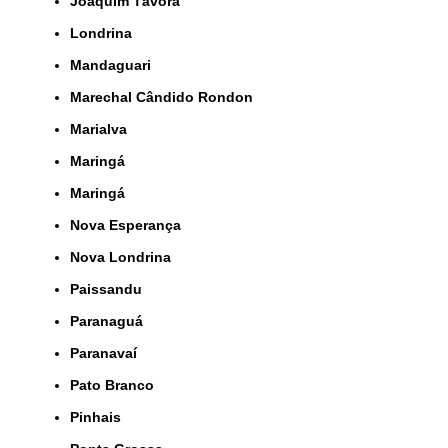
Joaquim Távora
Londrina
Mandaguari
Marechal Cândido Rondon
Marialva
Maringá
Maringá
Nova Esperança
Nova Londrina
Paissandu
Paranaguá
Paranavaí
Pato Branco
Pinhais