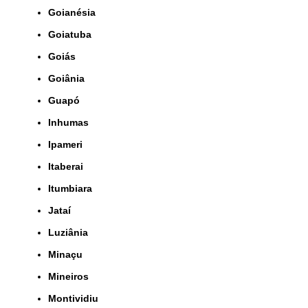
Goianésia
Goiatuba
Goiás
Goiânia
Guapó
Inhumas
Ipameri
Itaberai
Itumbiara
Jataí
Luziânia
Minaçu
Mineiros
Montividiu