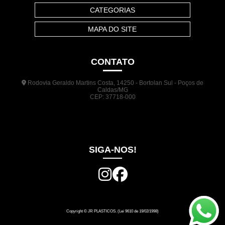
CATEGORIAS
MAPA DO SITE
CONTATO
Rodovia Geraldo Martins Costa, 14250 - Bortolan Sul - Poços de
Caldas/MG
CEP: 37718-000
(35) 3722-1140
(35) 99948-5041
(31) 9133-3098
comercial@jrplasticos.com.br
SIGA-NOS!
Copyright © JR PLASTICOS. (Lei 9610 de 19/02/1998)