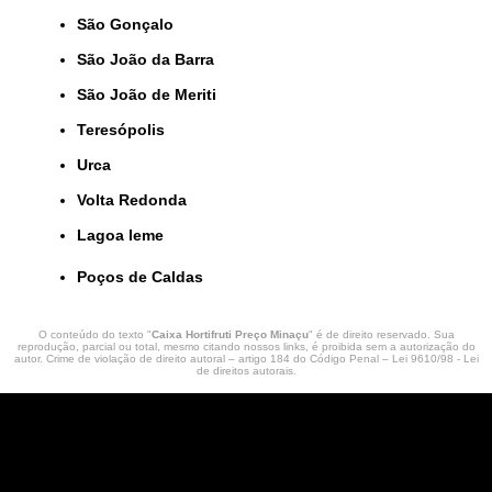
São Gonçalo
São João da Barra
São João de Meriti
Teresópolis
Urca
Volta Redonda
lagoa leme
Poços de Caldas
O conteúdo do texto "
Caixa Hortifruti Preço Minaçu
" é de direito reservado. Sua
reprodução, parcial ou total, mesmo citando nossos links, é proibida sem a autorização do
autor. Crime de violação de direito autoral – artigo 184 do Código Penal –
Lei 9610/98 - Lei
de direitos autorais
.